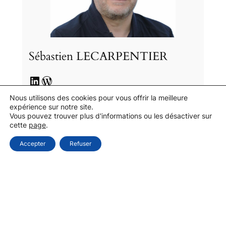
Sébastien LECARPENTIER
LinkedIn
WordPress
Nous utilisons des cookies pour vous offrir la meilleure
Sébastien a occupé pendant 25 ans des
expérience sur notre site.
Vous pouvez trouver plus d'informations ou les désactiver sur
postes de cadre dirigeant. Il est curieux,
cette
page
.
aime apprendre et comprendre en
Accepter
Refuser
permanence. De nature positive, à
l’écoute, il est adepte du management
participatif et bienveillant, de
l’épanouissement au travail, gage pour lui
d’implication. Conseiller immobilier chez
Capifrance depuis décembre 2024.